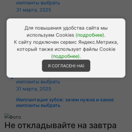
31 марта, 2025
Имплантация зубов: зачем нужна и какие
импланты выбрать
Для повышения удобства сайта мы
используем Cookies
(подробнее)
.
К сайту подключен сервис Яндекс.Метрика,
который также использует файлы Cookie
31 марта, 2025
(подробнее)
.
Имплантация зубов: зачем нужна и какие
импланты выбрать
Я СОГЛАСЕН(-НА)
31 марта, 2025
Имплантация зубов: зачем нужна и какие
импланты выбрать
Не откладывайте на завтра