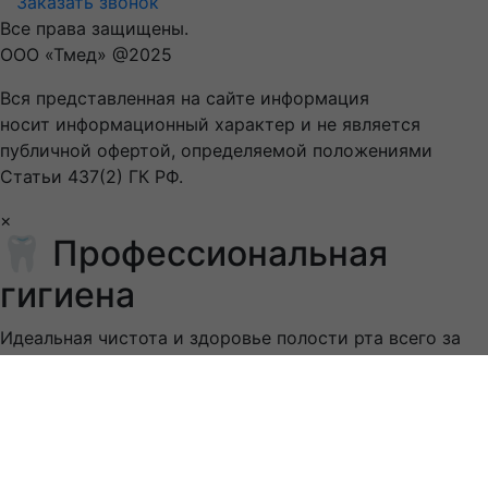
Заказать звонок
Все права защищены.
ООО «Тмед» @2025
Вся представленная на сайте информация
носит информационный характер и не является
публичной офертой, определяемой положениями
Статьи 437(2) ГК РФ.
×
🦷
Профессиональная
гигиена
Идеальная чистота и здоровье полости рта всего за
3500 ₽
!
Акция действует до 31 октября
00
Дней
00
Часов
00
Минут